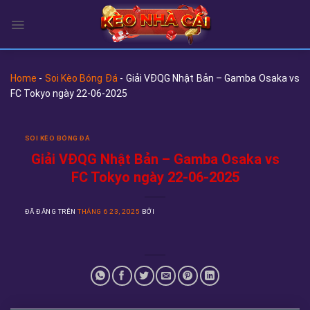
Chuyển
đến
nội
dung
Home
-
Soi Kèo Bóng Đá
-
Giải VĐQG Nhật Bản – Gamba Osaka vs
FC Tokyo ngày 22-06-2025
SOI KÈO BÓNG ĐÁ
Giải VĐQG Nhật Bản – Gamba Osaka vs
FC Tokyo ngày 22-06-2025
ĐÃ ĐĂNG TRÊN
THÁNG 6 23, 2025
BỞI