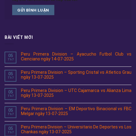
BÀI VIẾT MỚI
Peru Primera Division – Ayacucho Futbol Club vs
05
Cienciano ngày 14-07-2025
Th7
Peru Primera Division – Sporting Cristal vs Atletico Grau
05
ngày 13-07-2025
Th7
Peru Primera Division – UTC Cajamarca vs Alianza Lima
05
ngày 13-07-2025
Th7
Peru Primera Division – EM Deportivo Binacional vs FBC
05
Melgar ngày 13-07-2025
Th7
Peru Primera Division – Universitario De Deportes vs Los
05
Chankas ngày 13-07-2025
Th7