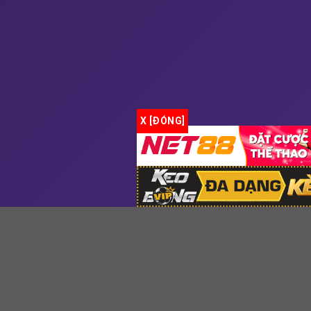
X [ĐÓNG]