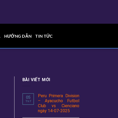
Á
HƯỚNG DẪN
TIN TỨC
BÀI VIẾT MỚI
Peru Primera Division
05
– Ayacucho Futbol
Th7
Club vs Cienciano
ngày 14-07-2025