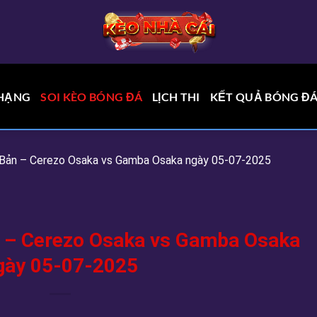
 HẠNG
SOI KÈO BÓNG ĐÁ
LỊCH THI
KẾT QUẢ BÓNG Đ
 Bản – Cerezo Osaka vs Gamba Osaka ngày 05-07-2025
n – Cerezo Osaka vs Gamba Osaka
gày 05-07-2025