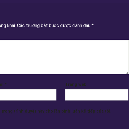
ng khai.
Các trường bắt buộc được đánh dấu
*
il
*
Trang web
 trong trình duyệt này cho lần bình luận kế tiếp của tôi.