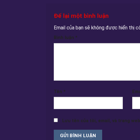
Để lại một bình luận
Email của bạn sẽ không được hiển thị cô
Bình luận
*
Tên
*
Ema
Lưu tên của tôi, email, và trang web