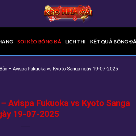
 HẠNG
SOI KÈO BÓNG ĐÁ
LỊCH THI
KẾT QUẢ BÓNG Đ
 Bản – Avispa Fukuoka vs Kyoto Sanga ngày 19-07-2025
 – Avispa Fukuoka vs Kyoto Sanga
gày 19-07-2025