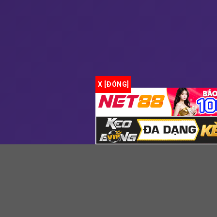
X [ĐÓNG]