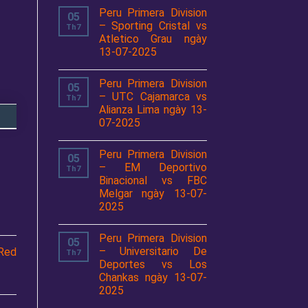
Peru Primera Division
05
– Sporting Cristal vs
Th7
Atletico Grau ngày
13-07-2025
Peru Primera Division
05
– UTC Cajamarca vs
Th7
Alianza Lima ngày 13-
07-2025
Peru Primera Division
05
– EM Deportivo
Th7
Binacional vs FBC
Melgar ngày 13-07-
2025
Peru Primera Division
05
– Universitario De
Red
Th7
Deportes vs Los
Chankas ngày 13-07-
2025