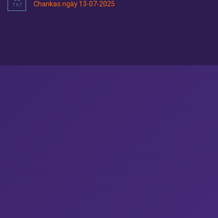
Chankas ngày 13-07-2025
Th7