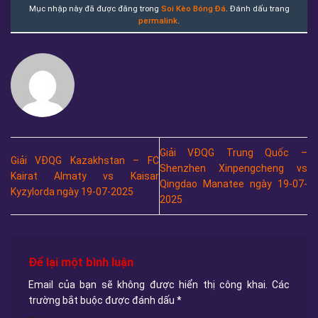
Mục nhập này đã được đăng trong
Soi Kèo Bóng Đá
. Đánh dấu trang
permalink
.
Giải VĐQG Trung Quốc –
Giải VĐQG Kazakhstan – FC
Shenzhen Xinpengcheng vs
Kairat Almaty vs Kaisar
Qingdao Manatee ngày 19-07-
Kyzylorda ngày 19-07-2025
2025
Để lại một bình luận
Email của bạn sẽ không được hiển thị công khai.
Các
trường bắt buộc được đánh dấu
*