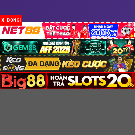
X [ĐÓNG]