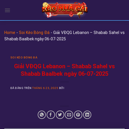
Chuyển
đến
nội
dung
Home
-
Soi Kèo Bóng Đá
-
Giải VĐQG Lebanon – Shabab Sahel vs
Shabab Baalbek ngày 06-07-2025
SOI KÈO BÓNG ĐÁ
Giải VĐQG Lebanon – Shabab Sahel vs
Shabab Baalbek ngày 06-07-2025
ĐÃ ĐĂNG TRÊN
THÁNG 6 23, 2025
BỞI