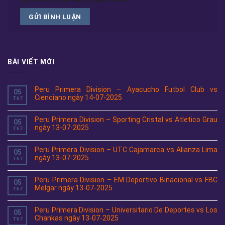
BÀI VIẾT MỚI
Peru Primera Division – Ayacucho Futbol Club vs
05
Cienciano ngày 14-07-2025
Th7
Peru Primera Division – Sporting Cristal vs Atletico Grau
05
ngày 13-07-2025
Th7
Peru Primera Division – UTC Cajamarca vs Alianza Lima
05
ngày 13-07-2025
Th7
Peru Primera Division – EM Deportivo Binacional vs FBC
05
Melgar ngày 13-07-2025
Th7
Peru Primera Division – Universitario De Deportes vs Los
05
Chankas ngày 13-07-2025
Th7