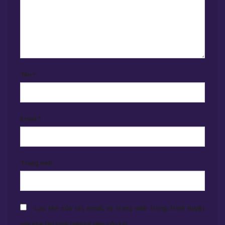
Tên
*
Email
*
Trang web
Lưu tên của tôi, email, và trang web trong trình duyệt
này cho lần bình luận kế tiếp của tôi.