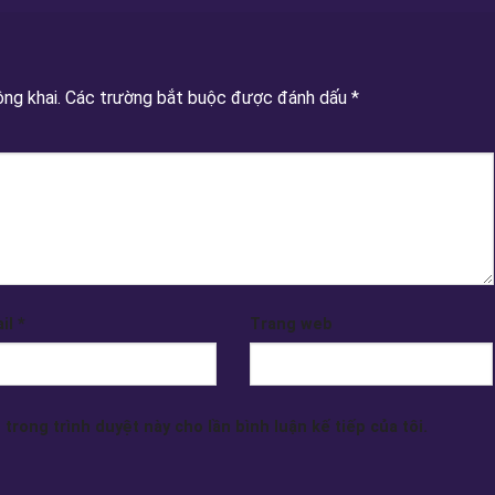
ng khai.
Các trường bắt buộc được đánh dấu
*
il
*
Trang web
 trong trình duyệt này cho lần bình luận kế tiếp của tôi.