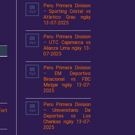
Peru Primera Division
05
– Sporting Cristal vs
Th7
Atletico Grau ngày
13-07-2025
Peru Primera Division
05
– UTC Cajamarca vs
Th7
Alianza Lima ngày 13-
07-2025
Peru Primera Division
05
– EM Deportivo
Th7
Binacional vs FBC
Melgar ngày 13-07-
2025
Peru Primera Division
05
– Universitario De
Fort
Th7
Deportes vs Los
Chankas ngày 13-07-
2025