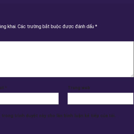
ng khai.
Các trường bắt buộc được đánh dấu
*
il
*
Trang web
 trong trình duyệt này cho lần bình luận kế tiếp của tôi.