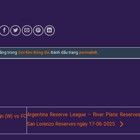
ăng trong
Soi Kèo Bóng Đá
. Đánh dấu trang
permalink
.
Argentina Reserve League – River Plate Reserve
gn (W) vs FC
San Lorenzo Reserves ngày 17-06-2025