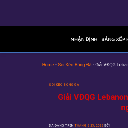
Chuyển
đến
nội
dung
NHẬN ĐỊNH
BẢNG XẾP
Home
-
Soi Kèo Bóng Đá
-
Giải VĐQG Leban
SOI KÈO BÓNG ĐÁ
Giải VĐQG Lebanon 
n
ĐÃ ĐĂNG TRÊN
THÁNG 6 23, 2025
BỞI