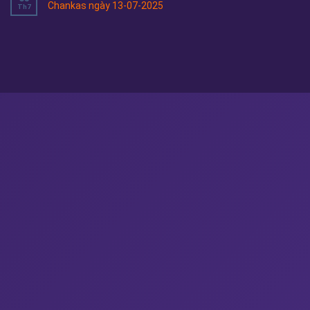
Chankas ngày 13-07-2025
Th7