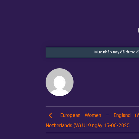
Mục nhập này đã được đ
European Women – England (
Netherlands (W) U19 ngày 15-06-2025