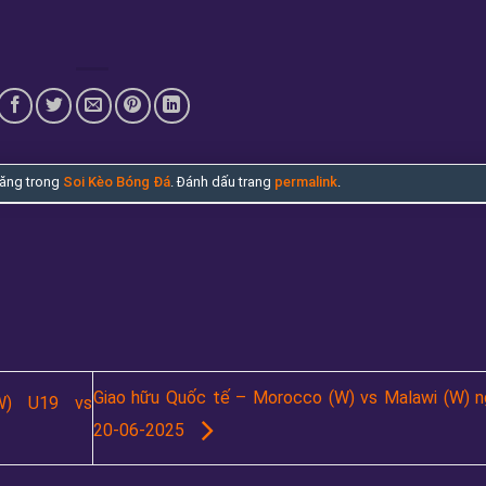
ăng trong
Soi Kèo Bóng Đá
. Đánh dấu trang
permalink
.
Giao hữu Quốc tế – Morocco (W) vs Malawi (W) n
W) U19 vs
20-06-2025