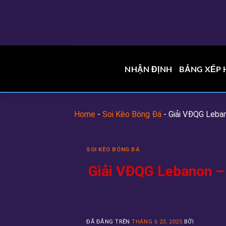
Chuyển
đến
nội
dung
NHẬN ĐỊNH
BẢNG XẾP
Home
-
Soi Kèo Bóng Đá
-
Giải VĐQG Leban
SOI KÈO BÓNG ĐÁ
Giải VĐQG Lebanon – 
ĐÃ ĐĂNG TRÊN
THÁNG 6 23, 2025
BỞI