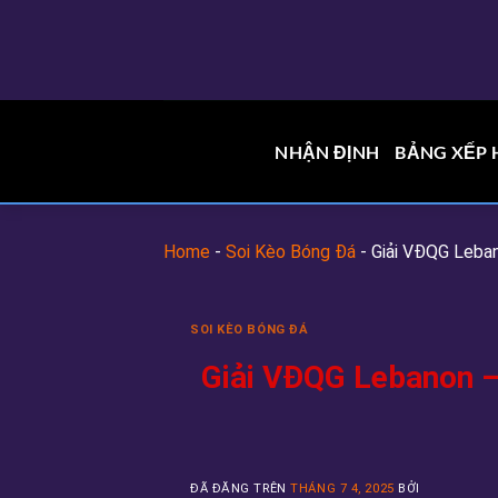
Chuyển
đến
nội
dung
NHẬN ĐỊNH
BẢNG XẾP
Home
-
Soi Kèo Bóng Đá
-
Giải VĐQG Leba
SOI KÈO BÓNG ĐÁ
Giải VĐQG Lebanon 
ĐÃ ĐĂNG TRÊN
THÁNG 7 4, 2025
BỞI