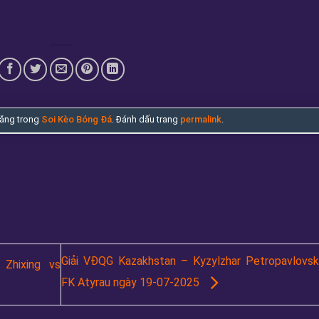
ăng trong
Soi Kèo Bóng Đá
. Đánh dấu trang
permalink
.
Giải VĐQG Kazakhstan – Kyzylzhar Petropavlovsk
Zhixing vs
FK Atyrau ngày 19-07-2025