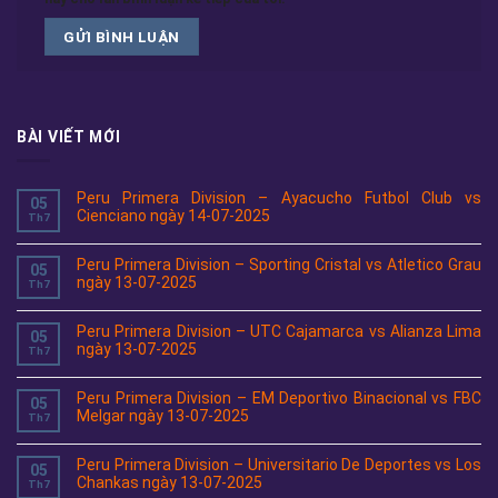
BÀI VIẾT MỚI
Peru Primera Division – Ayacucho Futbol Club vs
05
Cienciano ngày 14-07-2025
Th7
Peru Primera Division – Sporting Cristal vs Atletico Grau
05
ngày 13-07-2025
Th7
Peru Primera Division – UTC Cajamarca vs Alianza Lima
05
ngày 13-07-2025
Th7
Peru Primera Division – EM Deportivo Binacional vs FBC
05
Melgar ngày 13-07-2025
Th7
Peru Primera Division – Universitario De Deportes vs Los
05
Chankas ngày 13-07-2025
Th7