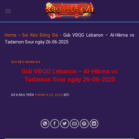
Chuyển
đến
nội
dung
Home
-
Soi Kèo Bóng Đá
-
Giải VĐQG Lebanon – Al-Hikma vs
Tadamon Sour ngày 26-06-2025
SOI KÈO BÓNG ĐÁ
Giải VĐQG Lebanon – Al-Hikma vs
Tadamon Sour ngày 26-06-2025
ĐÃ ĐĂNG TRÊN
THÁNG 6 23, 2025
BỞI