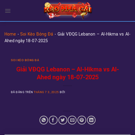
Chuyển
đến
nội
dung
Home
-
Soi Kèo Bóng Đá
-
Giải VĐQG Lebanon – Al-Hikma vs Al-
Ahed ngày 18-07-2025
SOI KÈO BÓNG ĐÁ
Giải VĐQG Lebanon – Al-Hikma vs Al-
Ahed ngày 18-07-2025
ĐÃ ĐĂNG TRÊN
THÁNG 7 3, 2025
BỞI