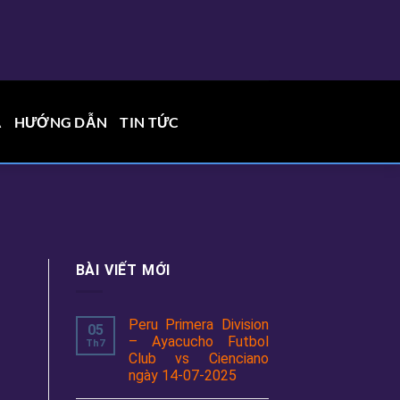
Á
HƯỚNG DẪN
TIN TỨC
BÀI VIẾT MỚI
Peru Primera Division
05
– Ayacucho Futbol
Th7
Club vs Cienciano
ngày 14-07-2025