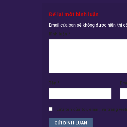
Để lại một bình luận
Email của bạn sẽ không được hiển thị cô
Bình luận
*
Tên
*
Ema
Lưu tên của tôi, email, và trang web