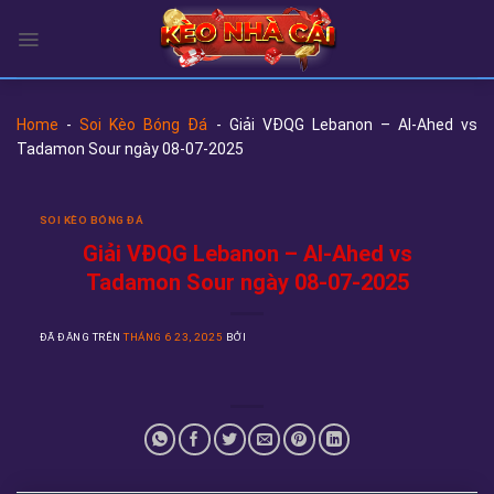
Chuyển
đến
nội
dung
Home
-
Soi Kèo Bóng Đá
-
Giải VĐQG Lebanon – Al-Ahed vs
Tadamon Sour ngày 08-07-2025
SOI KÈO BÓNG ĐÁ
Giải VĐQG Lebanon – Al-Ahed vs
Tadamon Sour ngày 08-07-2025
ĐÃ ĐĂNG TRÊN
THÁNG 6 23, 2025
BỞI