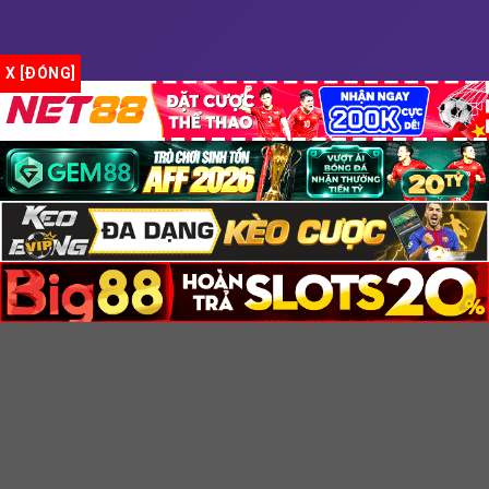
X [ĐÓNG]