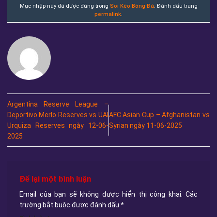
Mục nhập này đã được đăng trong
Soi Kèo Bóng Đá
. Đánh dấu trang
permalink
.
Argentina Reserve League –
Deportivo Merlo Reserves vs UAI
AFC Asian Cup – Afghanistan vs
Urquiza Reserves ngày 12-06-
Syrian ngày 11-06-2025
2025
Để lại một bình luận
Email của bạn sẽ không được hiển thị công khai.
Các
trường bắt buộc được đánh dấu
*