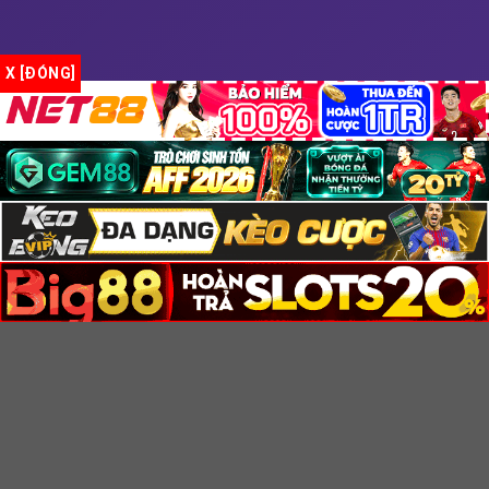
X [ĐÓNG]