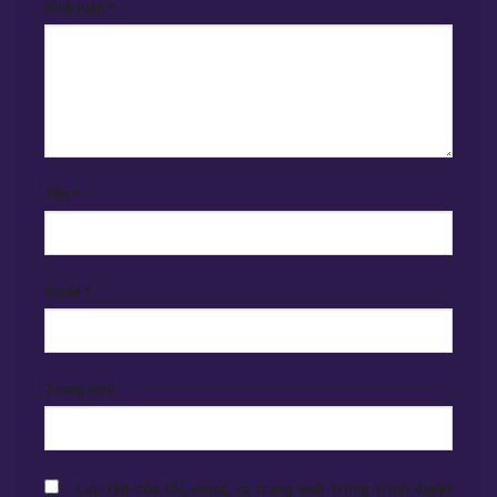
Bình luận
*
Tên
*
Email
*
Trang web
Lưu tên của tôi, email, và trang web trong trình duyệt