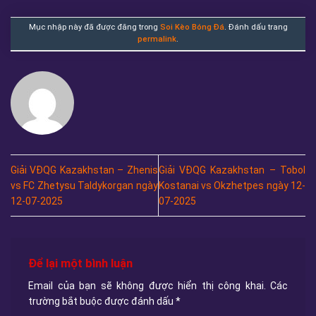
Mục nhập này đã được đăng trong
Soi Kèo Bóng Đá
. Đánh dấu trang
permalink
.
Giải VĐQG Kazakhstan – Zhenis
Giải VĐQG Kazakhstan – Tobol
vs FC Zhetysu Taldykorgan ngày
Kostanai vs Okzhetpes ngày 12-
12-07-2025
07-2025
Để lại một bình luận
Email của bạn sẽ không được hiển thị công khai.
Các
trường bắt buộc được đánh dấu
*