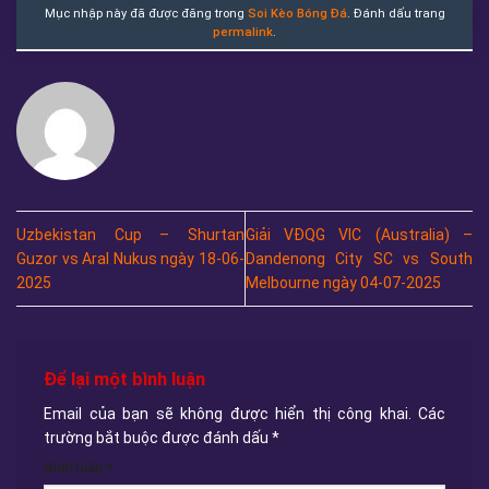
Mục nhập này đã được đăng trong
Soi Kèo Bóng Đá
. Đánh dấu trang
permalink
.
Uzbekistan Cup – Shurtan
Giải VĐQG VIC (Australia) –
Guzor vs Aral Nukus ngày 18-06-
Dandenong City SC vs South
2025
Melbourne ngày 04-07-2025
Để lại một bình luận
Email của bạn sẽ không được hiển thị công khai.
Các
trường bắt buộc được đánh dấu
*
Bình luận
*