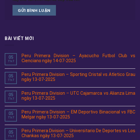
BÀI VIẾT MỚI
Peru Primera Division – Ayacucho Futbol Club vs
05
Cienciano ngày 14-07-2025
Th7
Peru Primera Division – Sporting Cristal vs Atletico Grau
05
ngày 13-07-2025
Th7
Peru Primera Division – UTC Cajamarca vs Alianza Lima
05
ngày 13-07-2025
Th7
Peru Primera Division – EM Deportivo Binacional vs FBC
05
Melgar ngày 13-07-2025
Th7
Peru Primera Division – Universitario De Deportes vs Los
05
Chankas ngày 13-07-2025
Th7