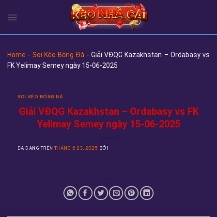
Chuyển
đến
nội
dung
Home
-
Soi Kèo Bóng Đá
-
Giải VĐQG Kazakhstan – Ordabasy vs
FK Yelimay Semey ngày 15-06-2025
SOI KÈO BÓNG ĐÁ
Giải VĐQG Kazakhstan – Ordabasy vs FK
Yelimay Semey ngày 15-06-2025
ĐÃ ĐĂNG TRÊN
THÁNG 6 23, 2025
BỞI