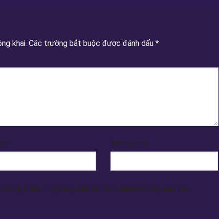
ng khai.
Các trường bắt buộc được đánh dấu
*
il
*
Trang web
 trong trình duyệt này cho lần bình luận kế tiếp của tôi.