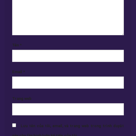
Tên
*
Email
*
Trang web
Lưu tên của tôi, email, và trang web trong trình duyệt
này cho lần bình luận kế tiếp của tôi.