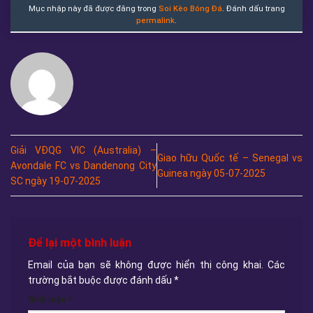
Mục nhập này đã được đăng trong
Soi Kèo Bóng Đá
. Đánh dấu trang
permalink
.
Giải VĐQG VIC (Australia) –
Giao hữu Quốc tế – Senegal vs
Avondale FC vs Dandenong City
Guinea ngày 05-07-2025
SC ngày 19-07-2025
Để lại một bình luận
Email của bạn sẽ không được hiển thị công khai.
Các
trường bắt buộc được đánh dấu
*
Bình luận
*