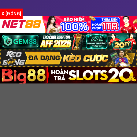
X [ĐÓNG]