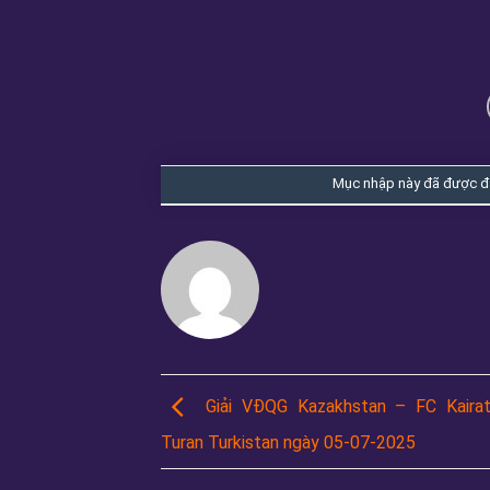
Mục nhập này đã được đ
Giải VĐQG Kazakhstan – FC Kaira
Turan Turkistan ngày 05-07-2025