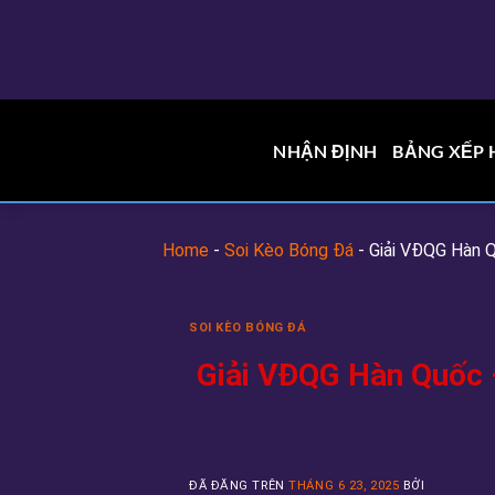
Chuyển
đến
nội
dung
NHẬN ĐỊNH
BẢNG XẾP
Home
-
Soi Kèo Bóng Đá
-
Giải VĐQG Hàn 
SOI KÈO BÓNG ĐÁ
Giải VĐQG Hàn Quốc 
ĐÃ ĐĂNG TRÊN
THÁNG 6 23, 2025
BỞI