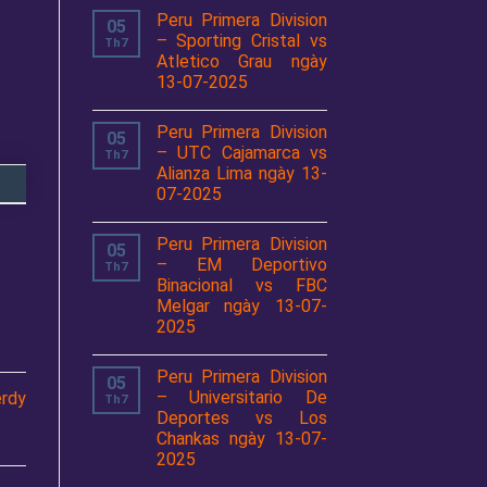
Peru Primera Division
05
– Sporting Cristal vs
Th7
Atletico Grau ngày
13-07-2025
Peru Primera Division
05
– UTC Cajamarca vs
Th7
Alianza Lima ngày 13-
07-2025
Peru Primera Division
05
– EM Deportivo
Th7
Binacional vs FBC
Melgar ngày 13-07-
2025
Peru Primera Division
05
– Universitario De
rdy
Th7
Deportes vs Los
Chankas ngày 13-07-
2025