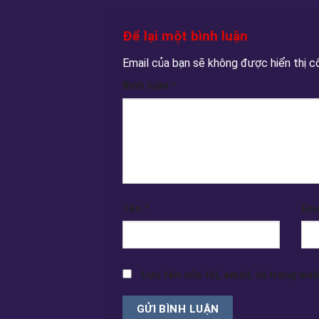
Để lại một bình luận
Email của bạn sẽ không được hiển thị cô
Bình luận
*
Tên
*
Ema
Lưu tên của tôi, email, và trang web