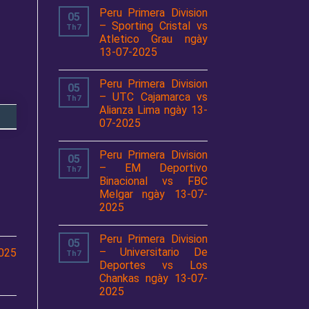
Peru Primera Division
05
– Sporting Cristal vs
Th7
Atletico Grau ngày
13-07-2025
Peru Primera Division
05
– UTC Cajamarca vs
Th7
Alianza Lima ngày 13-
07-2025
Peru Primera Division
05
– EM Deportivo
Th7
Binacional vs FBC
Melgar ngày 13-07-
2025
Peru Primera Division
05
– Universitario De
025
Th7
Deportes vs Los
Chankas ngày 13-07-
2025