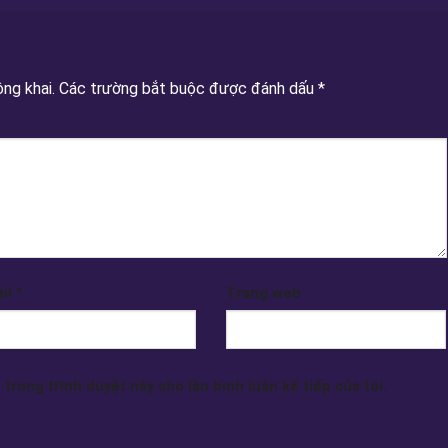
ng khai.
Các trường bắt buộc được đánh dấu
*
il
*
Trang web
 trong trình duyệt này cho lần bình luận kế tiếp của tôi.