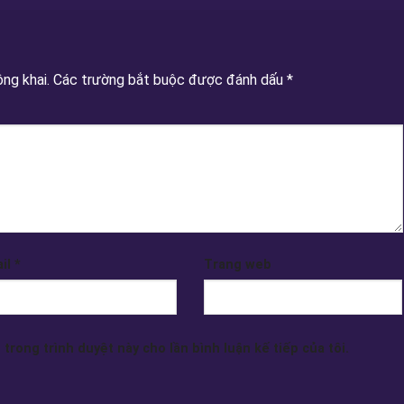
ng khai.
Các trường bắt buộc được đánh dấu
*
il
*
Trang web
 trong trình duyệt này cho lần bình luận kế tiếp của tôi.