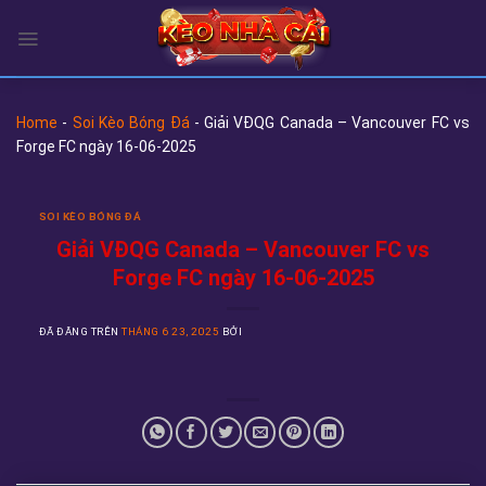
Chuyển
đến
nội
dung
Home
-
Soi Kèo Bóng Đá
-
Giải VĐQG Canada – Vancouver FC vs
Forge FC ngày 16-06-2025
SOI KÈO BÓNG ĐÁ
Giải VĐQG Canada – Vancouver FC vs
Forge FC ngày 16-06-2025
ĐÃ ĐĂNG TRÊN
THÁNG 6 23, 2025
BỞI