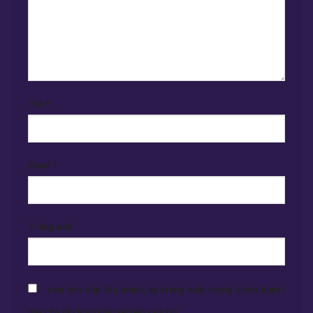
Tên
*
Email
*
Trang web
Lưu tên của tôi, email, và trang web trong trình duyệt
này cho lần bình luận kế tiếp của tôi.