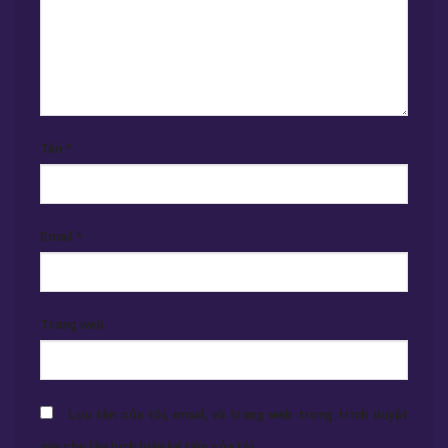
Tên
*
Email
*
Trang web
Lưu tên của tôi, email, và trang web trong trình duyệt
này cho lần bình luận kế tiếp của tôi.