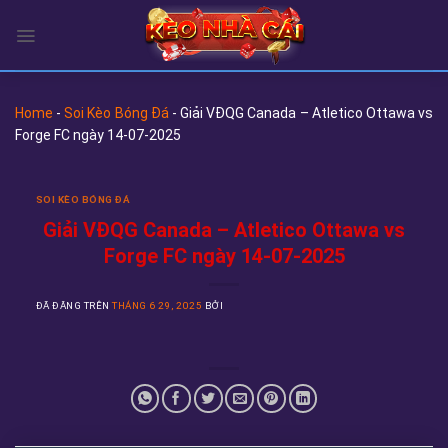
Chuyển
đến
nội
dung
Home
-
Soi Kèo Bóng Đá
-
Giải VĐQG Canada – Atletico Ottawa vs
Forge FC ngày 14-07-2025
SOI KÈO BÓNG ĐÁ
Giải VĐQG Canada – Atletico Ottawa vs
Forge FC ngày 14-07-2025
ĐÃ ĐĂNG TRÊN
THÁNG 6 29, 2025
BỞI