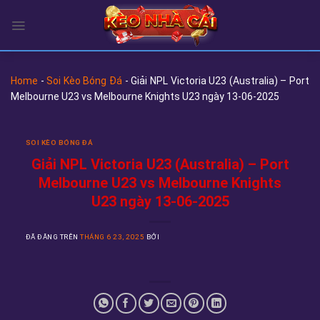
Chuyển
đến
nội
dung
Home
-
Soi Kèo Bóng Đá
-
Giải NPL Victoria U23 (Australia) – Port
Melbourne U23 vs Melbourne Knights U23 ngày 13-06-2025
SOI KÈO BÓNG ĐÁ
Giải NPL Victoria U23 (Australia) – Port
Melbourne U23 vs Melbourne Knights
U23 ngày 13-06-2025
ĐÃ ĐĂNG TRÊN
THÁNG 6 23, 2025
BỞI