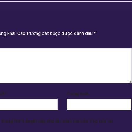
ng khai.
Các trường bắt buộc được đánh dấu
*
il
*
Trang web
 trong trình duyệt này cho lần bình luận kế tiếp của tôi.