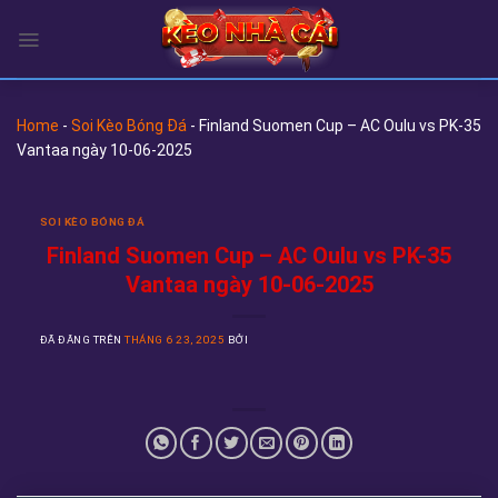
Chuyển
đến
nội
dung
Home
-
Soi Kèo Bóng Đá
-
Finland Suomen Cup – AC Oulu vs PK-35
Vantaa ngày 10-06-2025
SOI KÈO BÓNG ĐÁ
Finland Suomen Cup – AC Oulu vs PK-35
Vantaa ngày 10-06-2025
ĐÃ ĐĂNG TRÊN
THÁNG 6 23, 2025
BỞI