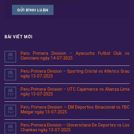
BÀI VIẾT MỚI
Peru Primera Division – Ayacucho Futbol Club vs
05
Cienciano ngày 14-07-2025
Th7
Peru Primera Division – Sporting Cristal vs Atletico Grau
05
ngày 13-07-2025
Th7
Peru Primera Division – UTC Cajamarca vs Alianza Lima
05
ngày 13-07-2025
Th7
Peru Primera Division – EM Deportivo Binacional vs FBC
05
Melgar ngày 13-07-2025
Th7
Peru Primera Division – Universitario De Deportes vs Los
05
Chankas ngày 13-07-2025
Th7