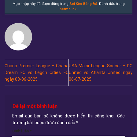
Mục nhập này đã được đăng trong
Soi Kèo Bóng Đá
. Đánh dấu trang
permalink
.
Ghana Premier League – Ghana
USA Major League Soccer – DC
Dream FC vs Legon Cities FC
United vs Atlanta United ngày
ngày 08-06-2025
06-07-2025
Để lại một bình luận
Email của bạn sẽ không được hiển thị công khai.
Các
trường bắt buộc được đánh dấu
*
Bình luận
*