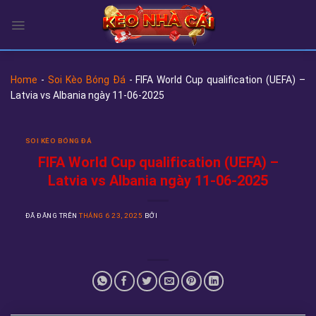
Chuyển
đến
nội
dung
Home
-
Soi Kèo Bóng Đá
-
FIFA World Cup qualification (UEFA) –
Latvia vs Albania ngày 11-06-2025
SOI KÈO BÓNG ĐÁ
FIFA World Cup qualification (UEFA) –
Latvia vs Albania ngày 11-06-2025
ĐÃ ĐĂNG TRÊN
THÁNG 6 23, 2025
BỞI