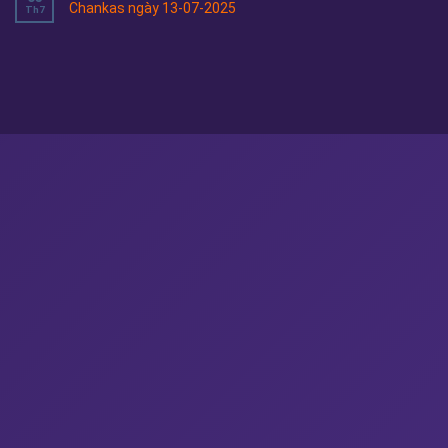
Chankas ngày 13-07-2025
Th7