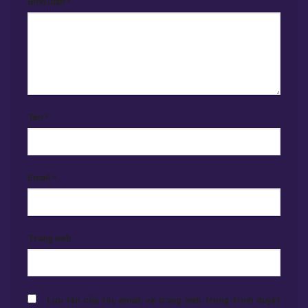
Bình luận
*
Tên
*
Email
*
Trang web
Lưu tên của tôi, email, và trang web trong trình duyệt