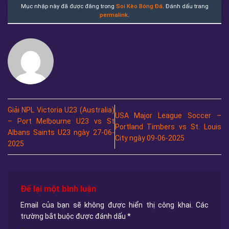
Mục nhập này đã được đăng trong
Soi Kèo Bóng Đá
. Đánh dấu trang
permalink
.
Giải NPL Victoria U23 (Australia)
USA Major League Soccer –
– Port Melbourne U23 vs St
Portland Timbers vs St. Louis
Albans Saints U23 ngày 27-06-
City ngày 09-06-2025
2025
Để lại một bình luận
Email của bạn sẽ không được hiển thị công khai.
Các
trường bắt buộc được đánh dấu
*