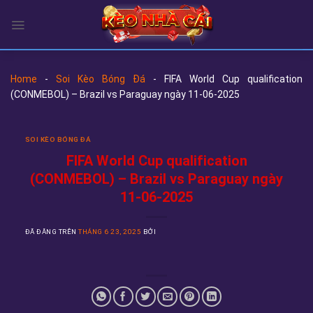
Chuyển
đến
nội
dung
Home
-
Soi Kèo Bóng Đá
-
FIFA World Cup qualification
(CONMEBOL) – Brazil vs Paraguay ngày 11-06-2025
SOI KÈO BÓNG ĐÁ
FIFA World Cup qualification
(CONMEBOL) – Brazil vs Paraguay ngày
11-06-2025
ĐÃ ĐĂNG TRÊN
THÁNG 6 23, 2025
BỞI