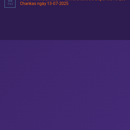
05
Chankas ngày 13-07-2025
Th7