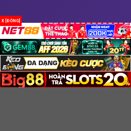
X [ĐÓNG]