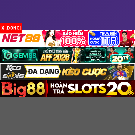
X [ĐÓNG]