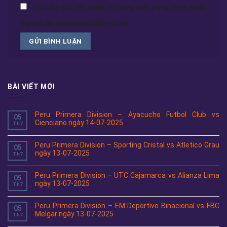
Lưu tên của tôi, email, và trang web trong trình duyệt
này cho lần bình luận kế tiếp của tôi.
BÀI VIẾT MỚI
Peru Primera Division – Ayacucho Futbol Club vs
05
Cienciano ngày 14-07-2025
Th7
Peru Primera Division – Sporting Cristal vs Atletico Grau
05
ngày 13-07-2025
Th7
Peru Primera Division – UTC Cajamarca vs Alianza Lima
05
ngày 13-07-2025
Th7
Peru Primera Division – EM Deportivo Binacional vs FBC
05
Melgar ngày 13-07-2025
Th7