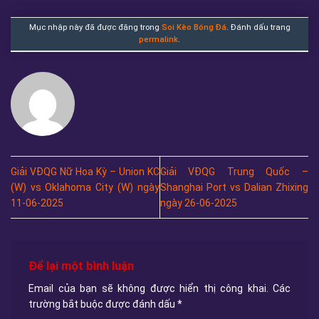
Mục nhập này đã được đăng trong
Soi Kèo Bóng Đá
. Đánh dấu trang
permalink
.
Giải VĐQG Nữ Hoa Kỳ – Union KC
Giải VĐQG Trung Quốc –
(W) vs Oklahoma City (W) ngày
Shanghai Port vs Dalian Zhixing
11-06-2025
ngày 26-06-2025
Để lại một bình luận
Email của bạn sẽ không được hiển thị công khai.
Các
trường bắt buộc được đánh dấu
*