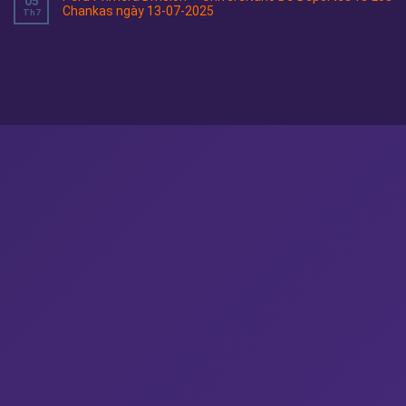
05
Chankas ngày 13-07-2025
Th7