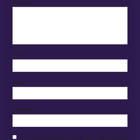
Bình luận
*
Tên
*
Email
*
Trang web
Lưu tên của tôi, email, và trang web trong trình duyệt