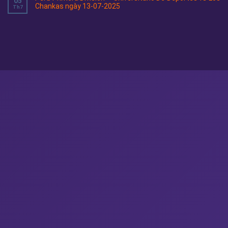
05
Chankas ngày 13-07-2025
Th7