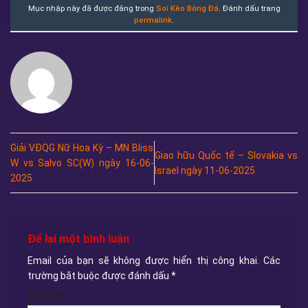
Mục nhập này đã được đăng trong
Soi Kèo Bóng Đá
. Đánh dấu trang
permalink
.
Giải VĐQG Nữ Hoa Kỳ – MN Bliss
Giao hữu Quốc tế – Slovakia vs
W vs Salvo SC(W) ngày 16-06-
Israel ngày 11-06-2025
2025
Để lại một bình luận
Email của bạn sẽ không được hiển thị công khai.
Các
trường bắt buộc được đánh dấu
*
Bình luận
*