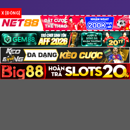
X [ĐÓNG]