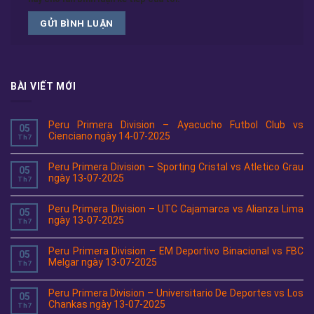
BÀI VIẾT MỚI
Peru Primera Division – Ayacucho Futbol Club vs
05
Cienciano ngày 14-07-2025
Th7
Peru Primera Division – Sporting Cristal vs Atletico Grau
05
ngày 13-07-2025
Th7
Peru Primera Division – UTC Cajamarca vs Alianza Lima
05
ngày 13-07-2025
Th7
Peru Primera Division – EM Deportivo Binacional vs FBC
05
Melgar ngày 13-07-2025
Th7
Peru Primera Division – Universitario De Deportes vs Los
05
Chankas ngày 13-07-2025
Th7