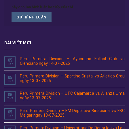
này cho lần bình luận kế tiếp của tôi.
BÀI VIẾT MỚI
Peru Primera Division – Ayacucho Futbol Club vs
05
Cienciano ngày 14-07-2025
Th7
Peru Primera Division – Sporting Cristal vs Atletico Grau
05
ngày 13-07-2025
Th7
Peru Primera Division – UTC Cajamarca vs Alianza Lima
05
ngày 13-07-2025
Th7
Peru Primera Division – EM Deportivo Binacional vs FBC
05
Melgar ngày 13-07-2025
Th7
Peru Primera Division – Universitario De Deportes vs Los