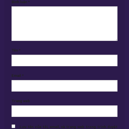
Bình luận
*
Tên
*
Email
*
Trang web
Lưu tên của tôi, email, và trang web trong trình duyệt