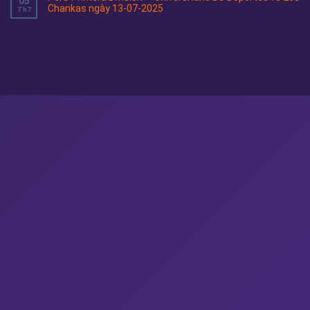
05
Chankas ngày 13-07-2025
Th7