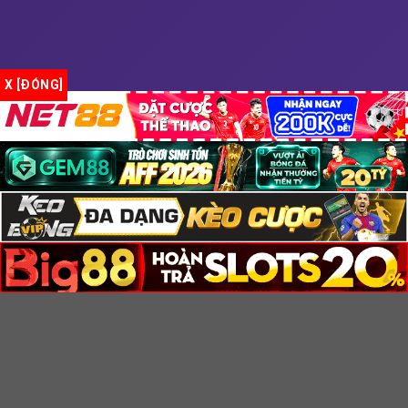
X [ĐÓNG]