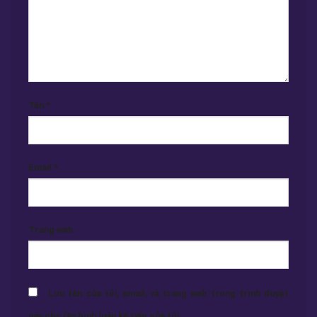
Tên
*
Email
*
Trang web
Lưu tên của tôi, email, và trang web trong trình duyệt
này cho lần bình luận kế tiếp của tôi.