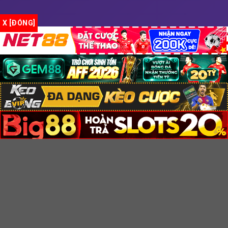
X [ĐÓNG]