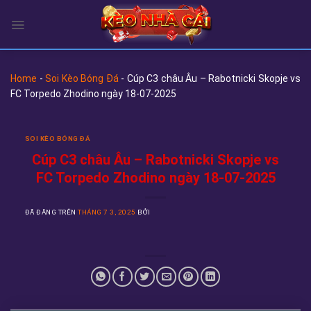
Chuyển
đến
nội
dung
Home
-
Soi Kèo Bóng Đá
-
Cúp C3 châu Âu – Rabotnicki Skopje vs
FC Torpedo Zhodino ngày 18-07-2025
SOI KÈO BÓNG ĐÁ
Cúp C3 châu Âu – Rabotnicki Skopje vs
FC Torpedo Zhodino ngày 18-07-2025
ĐÃ ĐĂNG TRÊN
THÁNG 7 3, 2025
BỞI