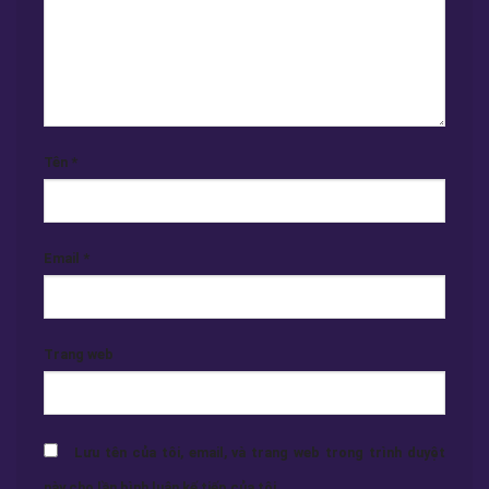
Tên
*
Email
*
Trang web
Lưu tên của tôi, email, và trang web trong trình duyệt
này cho lần bình luận kế tiếp của tôi.