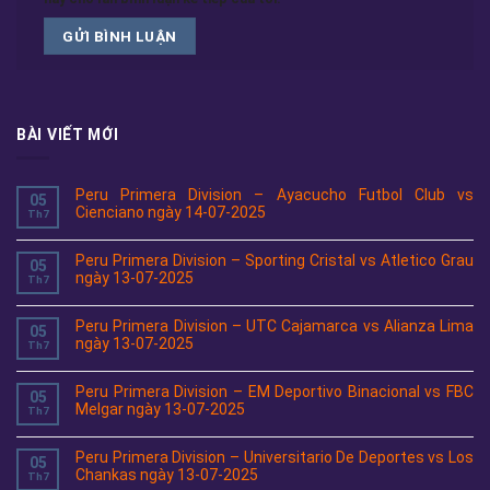
BÀI VIẾT MỚI
Peru Primera Division – Ayacucho Futbol Club vs
05
Cienciano ngày 14-07-2025
Th7
Peru Primera Division – Sporting Cristal vs Atletico Grau
05
ngày 13-07-2025
Th7
Peru Primera Division – UTC Cajamarca vs Alianza Lima
05
ngày 13-07-2025
Th7
Peru Primera Division – EM Deportivo Binacional vs FBC
05
Melgar ngày 13-07-2025
Th7
Peru Primera Division – Universitario De Deportes vs Los
05
Chankas ngày 13-07-2025
Th7