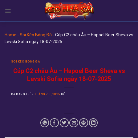
Chuyển
đến
nội
dung
Home
-
Soi Kèo Bóng Đá
-
Cúp C2 châu Âu – Hapoel Beer Sheva vs
Levski Sofia ngày 18-07-2025
SOI KÈO BÓNG ĐÁ
Cúp C2 châu Âu – Hapoel Beer Sheva vs
Levski Sofia ngày 18-07-2025
ĐÃ ĐĂNG TRÊN
THÁNG 7 3, 2025
BỞI