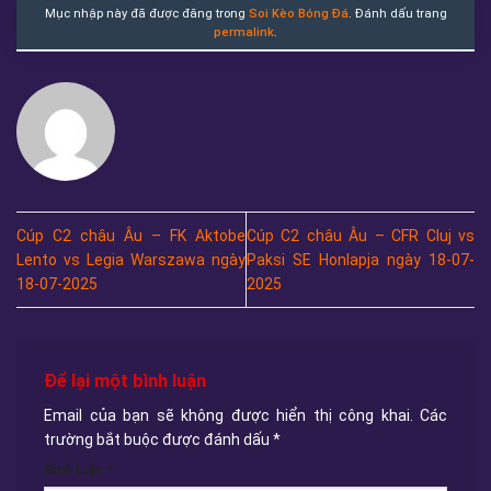
Mục nhập này đã được đăng trong
Soi Kèo Bóng Đá
. Đánh dấu trang
permalink
.
Cúp C2 châu Âu – FK Aktobe
Cúp C2 châu Âu – CFR Cluj vs
Lento vs Legia Warszawa ngày
Paksi SE Honlapja ngày 18-07-
18-07-2025
2025
Để lại một bình luận
Email của bạn sẽ không được hiển thị công khai.
Các
trường bắt buộc được đánh dấu
*
Bình luận
*