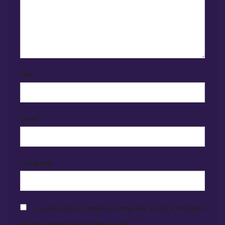
Tên
*
Email
*
Trang web
Lưu tên của tôi, email, và trang web trong trình duyệt
này cho lần bình luận kế tiếp của tôi.