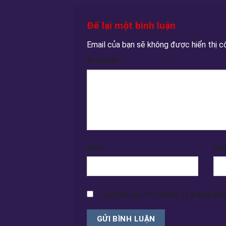
Để lại một bình luận
Email của bạn sẽ không được hiển thị cô
Bình luận
*
Tên
*
Ema
Lưu tên của tôi, email, và trang web