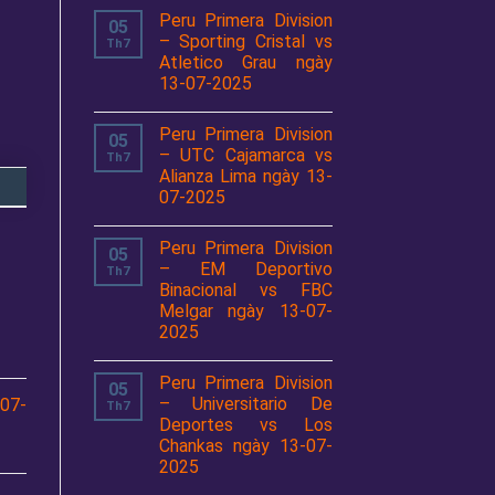
Peru Primera Division
05
– Sporting Cristal vs
Th7
Atletico Grau ngày
13-07-2025
Peru Primera Division
05
– UTC Cajamarca vs
Th7
Alianza Lima ngày 13-
07-2025
Peru Primera Division
05
– EM Deportivo
Th7
Binacional vs FBC
Melgar ngày 13-07-
2025
Peru Primera Division
05
– Universitario De
-07-
Th7
Deportes vs Los
Chankas ngày 13-07-
2025