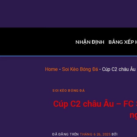
Chuyển
đến
nội
dung
NHẬN ĐỊNH
BẢNG XẾP
Home
-
Soi Kèo Bóng Đá
-
Cúp C2 châu Âu
SOI KÈO BÓNG ĐÁ
Cúp C2 châu Âu – FC 
n
ĐÃ ĐĂNG TRÊN
THÁNG 6 26, 2025
BỞI