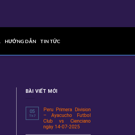
Á
HƯỚNG DẪN
TIN TỨC
BÀI VIẾT MỚI
Peru Primera Division
05
– Ayacucho Futbol
Th7
Club vs Cienciano
ngày 14-07-2025