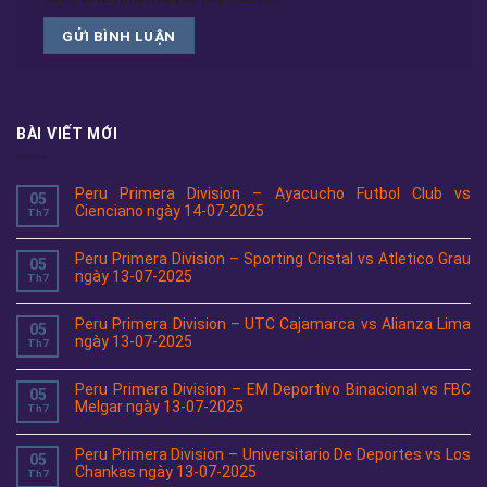
BÀI VIẾT MỚI
Peru Primera Division – Ayacucho Futbol Club vs
05
Cienciano ngày 14-07-2025
Th7
Peru Primera Division – Sporting Cristal vs Atletico Grau
05
ngày 13-07-2025
Th7
Peru Primera Division – UTC Cajamarca vs Alianza Lima
05
ngày 13-07-2025
Th7
Peru Primera Division – EM Deportivo Binacional vs FBC
05
Melgar ngày 13-07-2025
Th7
Peru Primera Division – Universitario De Deportes vs Los
05
Chankas ngày 13-07-2025
Th7