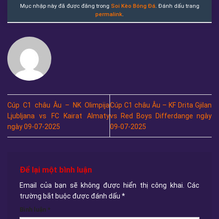
Mục nhập này đã được đăng trong
Soi Kèo Bóng Đá
. Đánh dấu trang
permalink
.
Cúp C1 châu Âu – NK Olimpija
Cúp C1 châu Âu – KF Drita Gjilan
Ljubljana vs FC Kairat Almaty
vs Red Boys Differdange ngày
ngày 09-07-2025
09-07-2025
Để lại một bình luận
Email của bạn sẽ không được hiển thị công khai.
Các
trường bắt buộc được đánh dấu
*
Bình luận
*