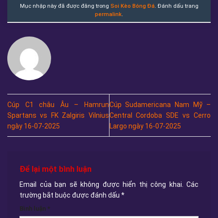
Mục nhập này đã được đăng trong
Soi Kèo Bóng Đá
. Đánh dấu trang
permalink
.
Cúp C1 châu Âu – Hamrun
Cúp Sudamericana Nam Mỹ –
Spartans vs FK Zalgiris Vilnius
Central Cordoba SDE vs Cerro
ngày 16-07-2025
Largo ngày 16-07-2025
Để lại một bình luận
Email của bạn sẽ không được hiển thị công khai.
Các
trường bắt buộc được đánh dấu
*
Bình luận
*