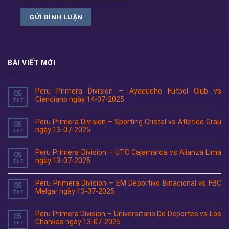
BÀI VIẾT MỚI
Peru Primera Division – Ayacucho Futbol Club vs
05
Cienciano ngày 14-07-2025
Th7
Peru Primera Division – Sporting Cristal vs Atletico Grau
05
ngày 13-07-2025
Th7
Peru Primera Division – UTC Cajamarca vs Alianza Lima
05
ngày 13-07-2025
Th7
Peru Primera Division – EM Deportivo Binacional vs FBC
05
Melgar ngày 13-07-2025
Th7
Peru Primera Division – Universitario De Deportes vs Los
05
Chankas ngày 13-07-2025
Th7