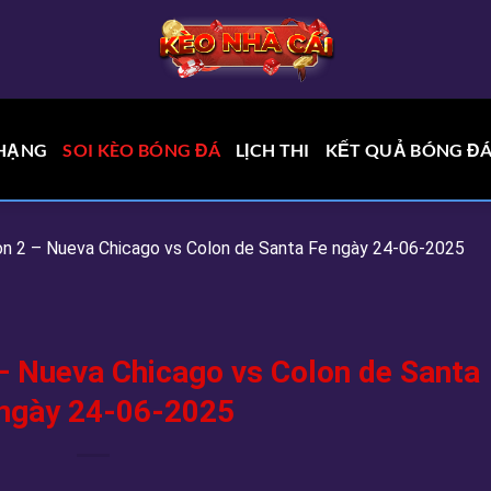
 HẠNG
SOI KÈO BÓNG ĐÁ
LỊCH THI
KẾT QUẢ BÓNG Đ
ion 2 – Nueva Chicago vs Colon de Santa Fe ngày 24-06-2025
 – Nueva Chicago vs Colon de Santa
ngày 24-06-2025