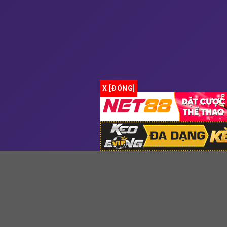
X [ĐÓNG]