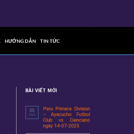
Á
HƯỚNG DẪN
TIN TỨC
BÀI VIẾT MỚI
Peru Primera Division
05
– Ayacucho Futbol
Th7
Club vs Cienciano
ngày 14-07-2025