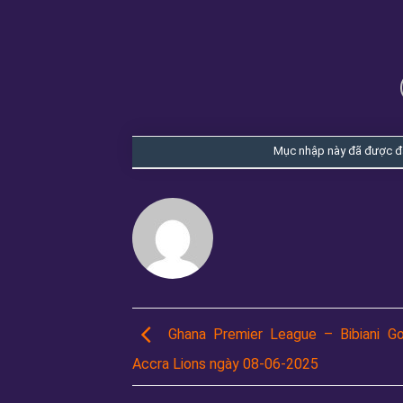
Mục nhập này đã được đ
Ghana Premier League – Bibiani Go
Accra Lions ngày 08-06-2025