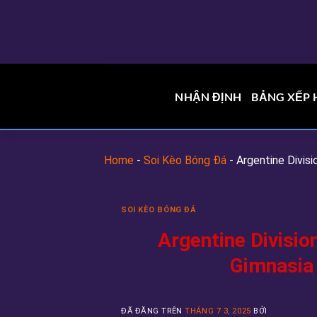
Chuyển
đến
nội
dung
NHẬN ĐỊNH
BẢNG XẾP
Home
-
Soi Kèo Bóng Đá
-
Argentine Divis
SOI KÈO BÓNG ĐÁ
Argentine Divisio
Gimnasia
ĐÃ ĐĂNG TRÊN
THÁNG 7 3, 2025
BỞI