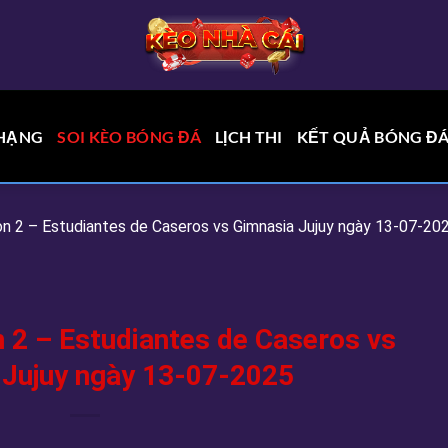
 HẠNG
SOI KÈO BÓNG ĐÁ
LỊCH THI
KẾT QUẢ BÓNG Đ
ion 2 – Estudiantes de Caseros vs Gimnasia Jujuy ngày 13-07-20
n 2 – Estudiantes de Caseros vs
 Jujuy ngày 13-07-2025