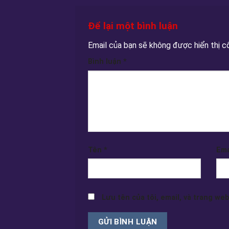
Để lại một bình luận
Email của bạn sẽ không được hiển thị cô
Bình luận
*
Tên
*
Ema
Lưu tên của tôi, email, và trang web