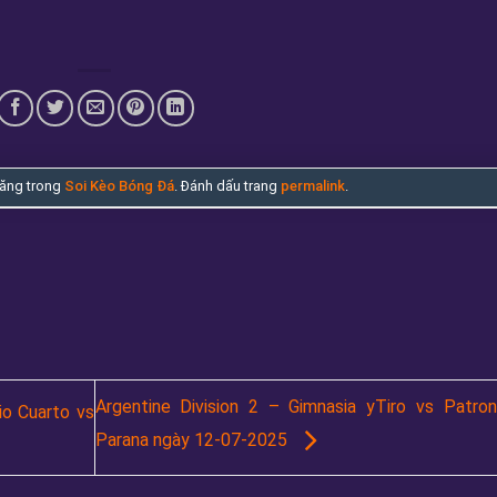
ăng trong
Soi Kèo Bóng Đá
. Đánh dấu trang
permalink
.
Argentine Division 2 – Gimnasia yTiro vs Patro
io Cuarto vs
Parana ngày 12-07-2025