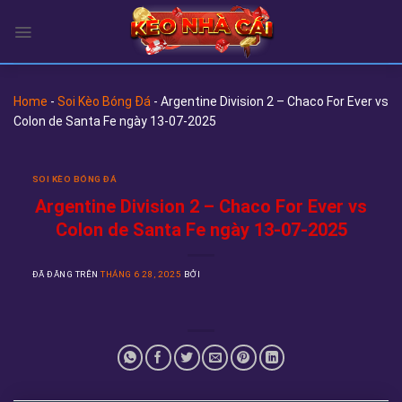
Chuyển
đến
nội
dung
Home
-
Soi Kèo Bóng Đá
-
Argentine Division 2 – Chaco For Ever vs
Colon de Santa Fe ngày 13-07-2025
SOI KÈO BÓNG ĐÁ
Argentine Division 2 – Chaco For Ever vs
Colon de Santa Fe ngày 13-07-2025
ĐÃ ĐĂNG TRÊN
THÁNG 6 28, 2025
BỞI