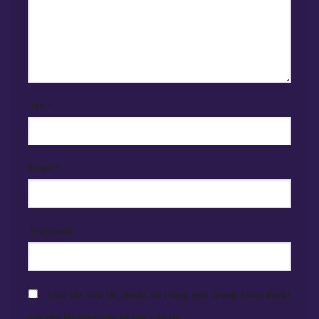
Tên
*
Email
*
Trang web
Lưu tên của tôi, email, và trang web trong trình duyệt
này cho lần bình luận kế tiếp của tôi.