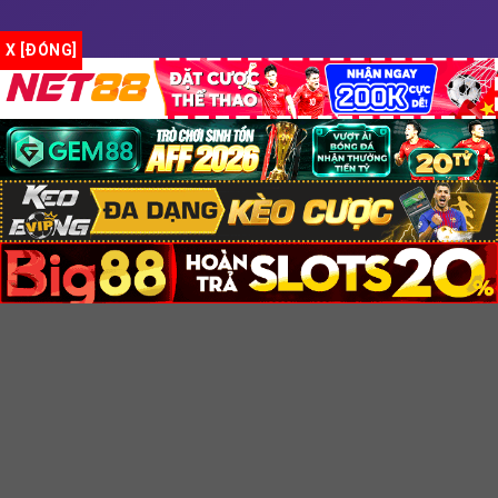
X [ĐÓNG]