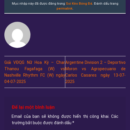
Mục nhập này đã được đăng trong
Soi Kèo Bóng Đá
. Đánh dấu trang
permalink
.
Giải VĐQG Nữ Hoa Kỳ – Char
Argentine Division 2 – Deportivo
Thanou Fagafaga (W) vs
Moron vs Agropecuario de
Nashville Rhythm FC (W) ngày
Carlos Casares ngày 13-07-
04-07-2025
2025
Để lại một bình luận
Email của bạn sẽ không được hiển thị công khai.
Các
trường bắt buộc được đánh dấu
*