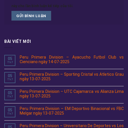
này cho lần bình luận kế tiếp của tôi.
BÀI VIẾT MỚI
Peru Primera Division – Ayacucho Futbol Club vs
05
Cienciano ngày 14-07-2025
Th7
Peru Primera Division – Sporting Cristal vs Atletico Grau
05
ngày 13-07-2025
Th7
Peru Primera Division – UTC Cajamarca vs Alianza Lima
05
ngày 13-07-2025
Th7
Peru Primera Division – EM Deportivo Binacional vs FBC
05
Melgar ngày 13-07-2025
Th7
Peru Primera Division – Universitario De Deportes vs Los
05