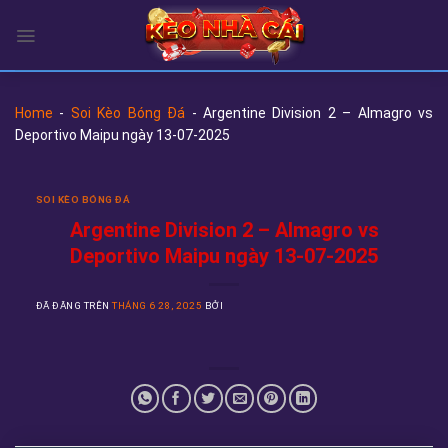
Chuyển
đến
nội
dung
Home
-
Soi Kèo Bóng Đá
-
Argentine Division 2 – Almagro vs
Deportivo Maipu ngày 13-07-2025
SOI KÈO BÓNG ĐÁ
Argentine Division 2 – Almagro vs
Deportivo Maipu ngày 13-07-2025
ĐÃ ĐĂNG TRÊN
THÁNG 6 28, 2025
BỞI