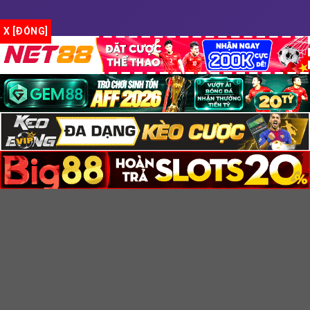
X [ĐÓNG]