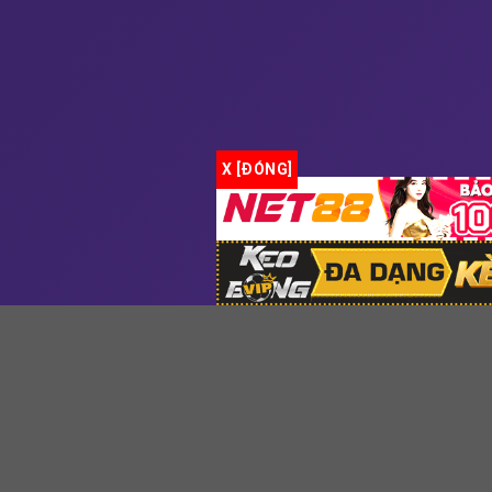
X [ĐÓNG]