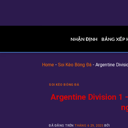
Chuyển
đến
nội
dung
NHẬN ĐỊNH
BẢNG XẾP
Home
-
Soi Kèo Bóng Đá
-
Argentine Divis
SOI KÈO BÓNG ĐÁ
Argentine Division 1
n
ĐÃ ĐĂNG TRÊN
THÁNG 6 29, 2025
BỞI