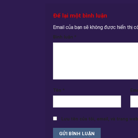
Để lại một bình luận
Email của bạn sẽ không được hiển thị cô
Bình luận
*
Tên
*
Ema
Lưu tên của tôi, email, và trang web