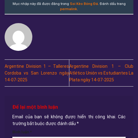
Mục nhập này đã được đăng trong
Soi Kèo Bóng Đá
. Đánh dấu trang
permalink
.
Argentine Division 1 – Talleres
Argentine Division 1 – Club
Cordoba vs San Lorenzo ngày
Atlético Unión vs Estudiantes La
14-07-2025
Plata ngày 14-07-2025
Để lại một bình luận
Email của bạn sẽ không được hiển thị công khai.
Các
trường bắt buộc được đánh dấu
*
Bình luận
*